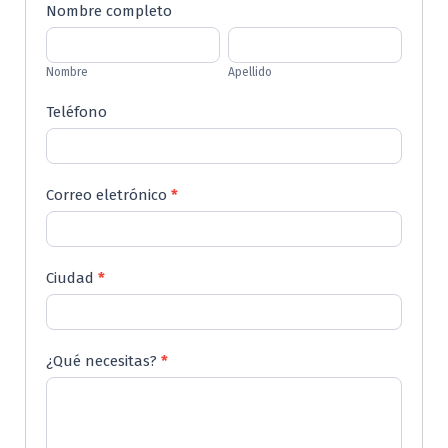
Formulario
Nombre completo
de
Nombre
Apellido
Solicitud
Nombre
Apellido
de
Presupuesto
Teléfono
para
Reforma
Integral
Correo eletrónico
*
Ciudad
*
¿Qué necesitas?
*