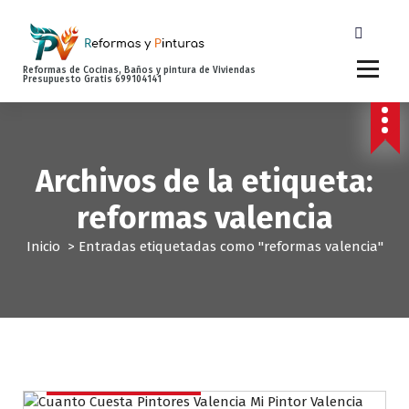
S
a
l
t
Reformas de Cocinas, Baños y pintura de Viviendas
Presupuesto Gratis 699104141
a
r
a
l
c
Archivos de la etiqueta:
o
reformas valencia
n
t
Inicio
>
Entradas etiquetadas como "reformas valencia"
e
n
i
d
o
Pintores en Valencia
Reformas
Servicios Pintura Valencia