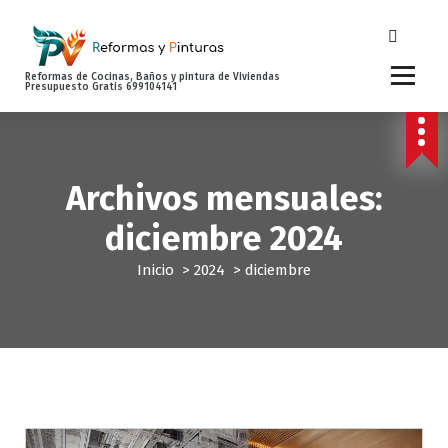
S
a
l
t
Reformas de Cocinas, Baños y pintura de Viviendas
Presupuesto Gratis 699104141
a
r
a
l
c
Archivos mensuales:
o
diciembre 2024
n
t
Inicio
>
2024
>
diciembre
e
n
i
d
o