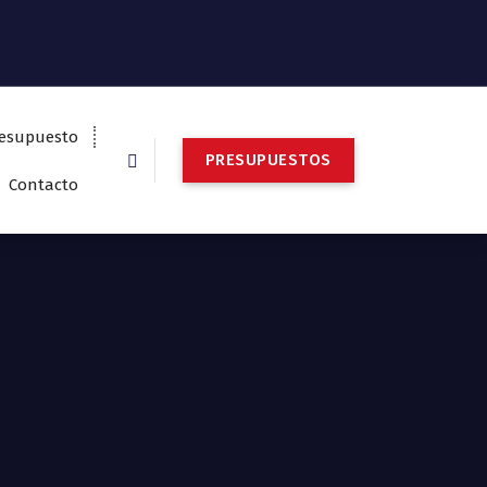
esupuesto
P
R
E
S
U
P
U
E
S
T
O
S
Contacto