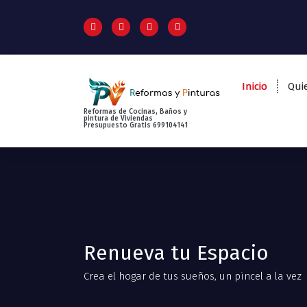
S
a
l
t
a
r
Inicio
Qui
a
l
Reformas de Cocinas, Baños y
pintura de Viviendas
Presupuesto Gratis 699104141
c
o
n
t
e
n
i
d
Renueva tu Espacio
o
Crea el hogar de tus sueños, un pincel a la vez