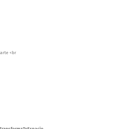
arte <br
TransformaTuEspacio