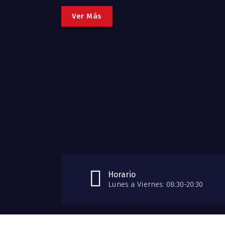
V
e
r
M
á
s
Horario
Lunes a Viernes: 08:30-20:30