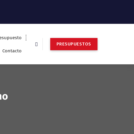
esupuesto
P
R
E
S
U
P
U
E
S
T
O
S
Contacto
no