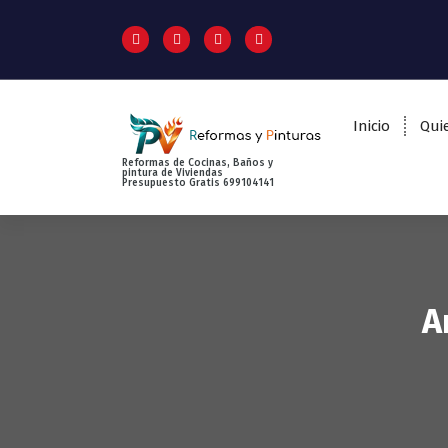
S
a
l
t
a
r
Inicio
Qui
a
l
Reformas de Cocinas, Baños y
pintura de Viviendas
Presupuesto Gratis 699104141
c
o
n
t
e
n
A
i
d
o