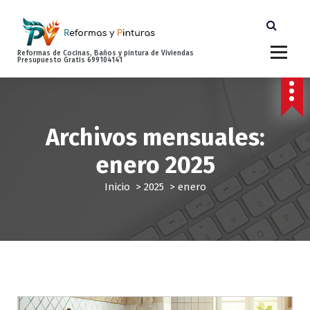
S
a
l
t
Reformas de Cocinas, Baños y pintura de Viviendas
Presupuesto Gratis 699104141
a
r
a
l
c
Archivos mensuales:
o
enero 2025
n
t
Inicio
>
2025
>
enero
e
n
i
d
o